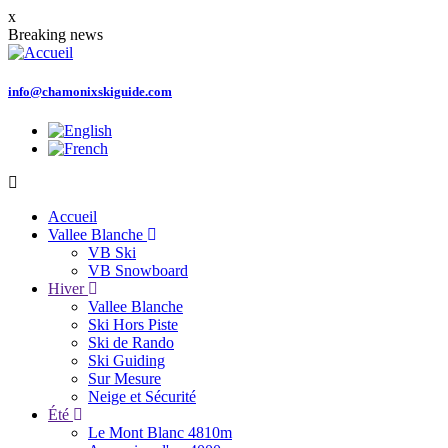
Aller
x
au
Breaking news
contenu
principal
info@chamonixskiguide.com
Accueil
Vallee Blanche
Main
VB Ski
navigation
VB Snowboard
Hiver
Vallee Blanche
Ski Hors Piste
Ski de Rando
Ski Guiding
Sur Mesure
Neige et Sécurité
Été
Le Mont Blanc 4810m