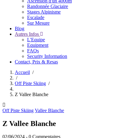
Ascension d'un 4000m
Randonnée Glaciaire
Stages Alpinisme
Escalade
Sur Mesure
Blog
Autres Infos
L'Equipe
Equipment
FAQs
Security Information
Contact, Prix & Resas
Accueil
/
/
Fil
Off Piste Skiing
/
d'Ariane
Z Vallee Blanche
Off Piste Skiing
Vallee Blanche
Z Vallee Blanche
02/06/2024
-
0 Commentaires