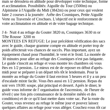
mais se déroulera en altitude pour développer votre technique, forme
et acclimatation. Possibilités: Aiguille du Tour (3500m) ou
Alpinisme à l'Aiguille du Midi (3842m) ou pour ceux qui veulent
faire 2 courses à la journée: Arête des Cosmiques, Petite Aiguille
Verte ou Traversée of Crochues. L'objectif est le renforcement de
votre acclimatation en altitude et de votre bagage technique.
J 4- Nuit 4 au refuge du Gouter 3820 m, Cosmiques 3630 m or
Tête Rousse 3200 m
MONTEES EN REFUGE: Le jour précédent vérification des sacs
avec le guide, chaque gramme compte en altitude et porter trop de
poids affecterait vos chances de succès. Plus important, ayez un
équipement chaud pour l'humidité, le vent et le froid. La montée de
30 minutes pour aller au refuge des Cosmiques n'est pas fatigante.
Le guide s'inscrit au refuge et vous montre les chambres où vous
êtes en 1/2 pension.. Le mieux est de de reposer en début d'après-
midi pour se préparer à un départ très tôt le lendemain. Pour la
montée au refuge du Gouter il faut environ 5 heures et il y a un peu
d'escalade mixte facile. Vous êtes aussi en 1/2 pension. Repas du
soir vers 19:00: soupe, plat principal et dessert. Après le diner, le
guide vous informe de l' organisation de l'ascension, de l'heure de
réveil ( une fois pris connaissance de la dernière météo et des
conditions) et de ce qu'il faut mettre dans votre sac. Par la route du
Gouter, vous revenez au refuge le même jour et pouvez laissez
quelques affaires au refuge pour vous alléger. Couchez-vous tôt car