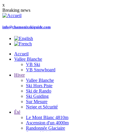
Aller
x
au
Breaking news
contenu
principal
info@chamonixskiguide.com
Accueil
Vallee Blanche
Main
VB Ski
navigation
VB Snowboard
Hiver
Vallee Blanche
Ski Hors Piste
Ski de Rando
Ski Guiding
Sur Mesure
Neige et Sécurité
Été
Le Mont Blanc 4810m
Ascension d'un 4000m
Randonnée Glaciaire