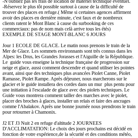
-N'oubliez pas les frais de location de matériel technique éventuel.
-Réservez le plus tôt possible surtout à cause de la difficulté de
trouver des places en refuge.( Même si certaines agences affirment
avoir des places en dernière minute, c'est faux et de nombreux
clients ratent le Mont Blanc à cause du surbooking de ces
commerciaux: pas de nom mais celà arrive tous les étés)
EXEMPLE DE STAGE MONT-BLANC 6 JOURS
Jour 1 ECOLE DE GLACE. Le matin nous prenons le train de la
Mer de Glace. Les sommets environnants sont très connus dans les
Alpes: les Drus, les Grandes Jorasses et l'Aiguille de la République.
Le guide vous enseigne la technique française de progression sur
neige et glace, aussi comment descendre et quand utiliser les pointes
avant, ainsi que des techniques plus avancées Piolet Canne, Piolet
Ramasse, Piolet Rampe. Après déjeuner, nous marcherons sur le
glacier et le guide installera des cordes dans un mur plus pentu pour
une initiation à l'escalade de glace avec des piolets techniques. Le
Guide vous montrera comment tailler des marches avec le piolet,
placer des broches à glaces, installer un relais et faire des ancrages
comme l'Abalakov. Après une bonne journée nous prendrons le train
pour retourner à Chamonix.
J2 ET J3 Nuit 2 en refuge d'altitude 2 JOURNEES
D'ACCLIMATATION: Le choix des jours prochains est décidé en
fonction de votre expérience,de la sécurité et des conditions météo,