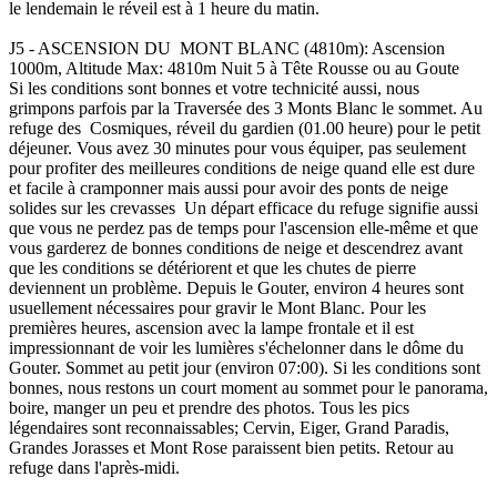
le lendemain le réveil est à 1 heure du matin.
J5 - ASCENSION DU MONT BLANC (4810m): Ascension
1000m, Altitude Max: 4810m Nuit 5 à Tête Rousse ou au Goute
Si les conditions sont bonnes et votre technicité aussi, nous
grimpons parfois par la Traversée des 3 Monts Blanc le sommet. Au
refuge des Cosmiques, réveil du gardien (01.00 heure) pour le petit
déjeuner. Vous avez 30 minutes pour vous équiper, pas seulement
pour profiter des meilleures conditions de neige quand elle est dure
et facile à cramponner mais aussi pour avoir des ponts de neige
solides sur les crevasses Un départ efficace du refuge signifie aussi
que vous ne perdez pas de temps pour l'ascension elle-même et que
vous garderez de bonnes conditions de neige et descendrez avant
que les conditions se détériorent et que les chutes de pierre
deviennent un problème. Depuis le Gouter, environ 4 heures sont
usuellement nécessaires pour gravir le Mont Blanc. Pour les
premières heures, ascension avec la lampe frontale et il est
impressionnant de voir les lumières s'échelonner dans le dôme du
Gouter. Sommet au petit jour (environ 07:00). Si les conditions sont
bonnes, nous restons un court moment au sommet pour le panorama,
boire, manger un peu et prendre des photos. Tous les pics
légendaires sont reconnaissables; Cervin, Eiger, Grand Paradis,
Grandes Jorasses et Mont Rose paraissent bien petits. Retour au
refuge dans l'après-midi.