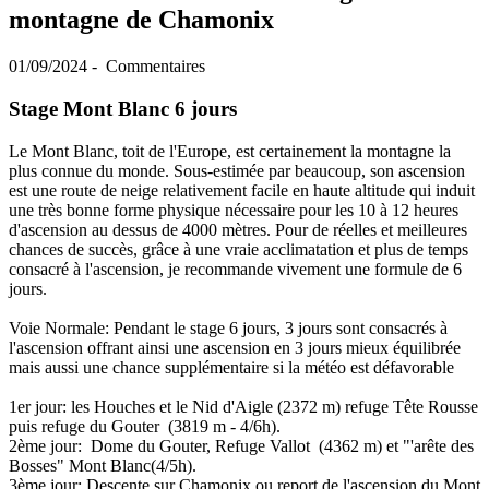
montagne de Chamonix
01/09/2024
-
Commentaires
Stage Mont Blanc 6 jours
Le Mont Blanc, toit de l'Europe, est certainement la montagne la
plus connue du monde. Sous-estimée par beaucoup, son ascension
est une route de neige relativement facile en haute altitude qui induit
une très bonne forme physique nécessaire pour les 10 à 12 heures
d'ascension au dessus de 4000 mètres. Pour de réelles et meilleures
chances de succès, grâce à une vraie acclimatation et plus de temps
consacré à l'ascension, je recommande vivement une formule de 6
jours.
Voie Normale: Pendant le stage 6 jours, 3 jours sont consacrés à
l'ascension offrant ainsi une ascension en 3 jours mieux équilibrée
mais aussi une chance supplémentaire si la météo est défavorable
1er jour: les Houches et le Nid d'Aigle (2372 m) refuge Tête Rousse
puis refuge du Gouter (3819 m - 4/6h).
2ème jour: Dome du Gouter, Refuge Vallot (4362 m) et "'arête des
Bosses" Mont Blanc(4/5h).
3ème jour: Descente sur Chamonix ou report de l'ascension du Mont