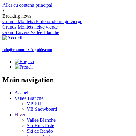
Aller au contenu principal
x
Breaking news
Grands Montets ski de rando neige vierge
Grands Montets neige vierge
Grand Envers Vallée Blanche
info@chamonixskiguide.com
Main navigation
Accueil
Vallee Blanche
VB Ski
VB Snowboard
Hiver
Vallee Blanche
Ski Hors Piste
Ski de Rando