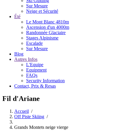
Ski Guiding
Sur Mesure
Neige et Sécurité
Été
Le Mont Blanc 4810m
Ascension d'un 4000m
Randonnée Glaciaire
Stages Alpinisme
Escalade
Sur Mesure
Blog
Autres Infos
L'Equipe
Equipment
FAQs
Security Information
Contact, Prix & Resas
Fil d'Ariane
Accueil
/
Off Piste Skiing
/
Grands Montets neige vierge