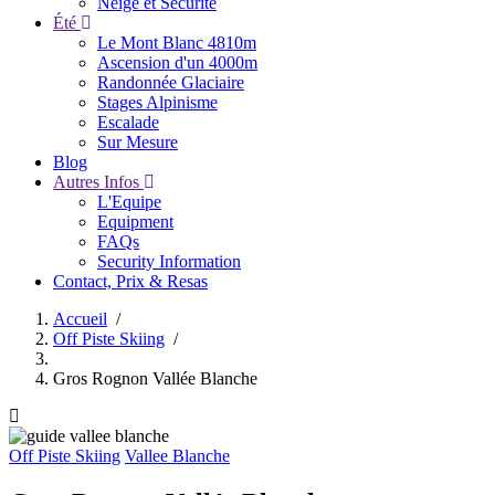
Neige et Sécurité
Été
Le Mont Blanc 4810m
Ascension d'un 4000m
Randonnée Glaciaire
Stages Alpinisme
Escalade
Sur Mesure
Blog
Autres Infos
L'Equipe
Equipment
FAQs
Security Information
Contact, Prix & Resas
Accueil
/
Off Piste Skiing
/
Fil
d'Ariane
Gros Rognon Vallée Blanche
Off Piste Skiing
Vallee Blanche