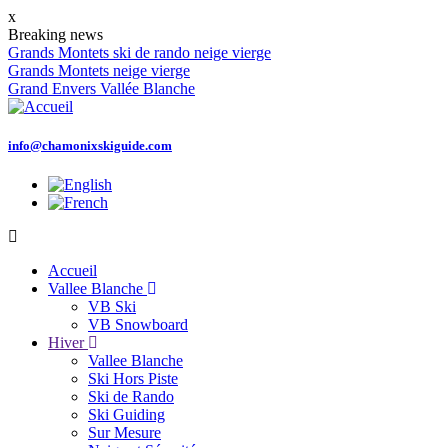
Aller
x
au
Breaking news
contenu
Grands Montets ski de rando neige vierge
principal
Grands Montets neige vierge
Grand Envers Vallée Blanche
info@chamonixskiguide.com
Accueil
Vallee Blanche
Main
VB Ski
navigation
VB Snowboard
Hiver
Vallee Blanche
Ski Hors Piste
Ski de Rando
Ski Guiding
Sur Mesure